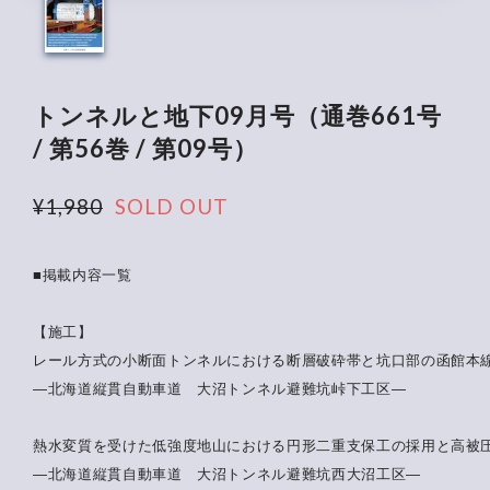
トンネルと地下09月号（通巻661号
/ 第56巻 / 第09号）
¥1,980
SOLD OUT
■掲載内容一覧
【施工】
レール方式の小断面トンネルにおける断層破砕帯と坑口部の函館本
―北海道縦貫自動車道 大沼トンネル避難坑峠下工区―
熱水変質を受けた低強度地山における円形二重支保工の採用と高被
―北海道縦貫自動車道 大沼トンネル避難坑西大沼工区―