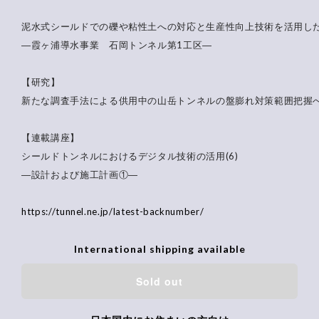
泥水式シールドでの礫や粘性土への対応と生産性向上技術を活用し
―霞ヶ浦導水事業 石岡トンネル第1工区―
【研究】
新たな調査手法による供用中の山岳トンネルの盤膨れ対策範囲把握
【連載講座】
シールドトンネルにおけるデジタル技術の活用(6)
―設計および施工計画①―
https://tunnel.ne.jp/latest-backnumber/
International shipping available
Sold out