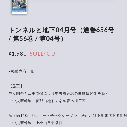
トンネルと地下04月号（通巻656号
/ 第56巻 / 第04号）
¥1,980
SOLD OUT
■掲載内容一覧
【施工】
早期閉合と二重支保により中央構造線の断層破砕帯を貫く
―中央新幹線 伊那山地トンネル青木川工区―
深度約110mのニューマチックケーソン工法における急速沈下抑制
―中央新幹線 上小山田非常口―